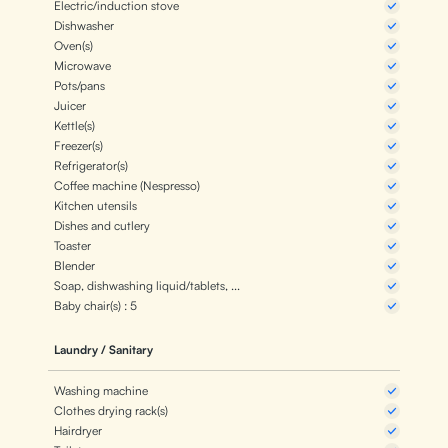
Electric/induction stove
Dishwasher
Oven(s)
Microwave
Pots/pans
Juicer
Kettle(s)
Freezer(s)
Refrigerator(s)
Coffee machine (Nespresso)
Kitchen utensils
Dishes and cutlery
Toaster
Blender
Soap, dishwashing liquid/tablets, ...
Baby chair(s) : 5
Laundry / Sanitary
Washing machine
Clothes drying rack(s)
Hairdryer