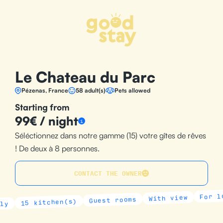
Panneau de gestion des cookies
Le Chateau du Parc
Pézenas, France
58 adult(s)
Pets allowed
Starting from
99€ / night
i
Séléctionnez dans notre gamme (15) votre gîtes de rêves
! De deux à 8 personnes.
CONTACT THE OWNER
For lover
With view
Guest rooms
15 kitchen(s)