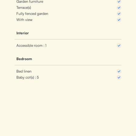
Garden furniture
Terrace(s)
Fully fenced garden
With view
Interior
Accessible room : 1
Bedroom
Bed linen
Baby cot(s) : 5