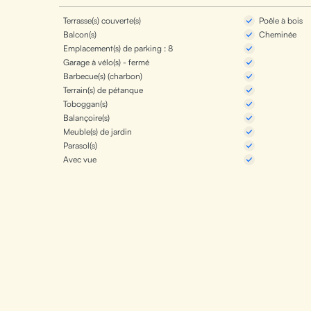
Terrasse(s) couverte(s)
Poêle à bois
Balcon(s)
Cheminée
Emplacement(s) de parking : 8
Garage à vélo(s) - fermé
Barbecue(s) (charbon)
Terrain(s) de pétanque
Toboggan(s)
Balançoire(s)
Meuble(s) de jardin
Parasol(s)
Avec vue