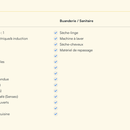
Buanderie / Sanitaire
: 1
Sèche-linge
ctrique/à induction
Machine à laver
Sèche-cheveux
Matériel de repassage
les
fondue
)
)
afé (Senseo)
uverts
cuisine