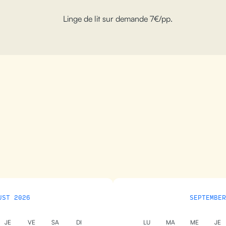
Linge de lit sur demande 7€/pp.
UST 2026
SEPTEMBER
JE
VE
SA
DI
LU
MA
ME
JE