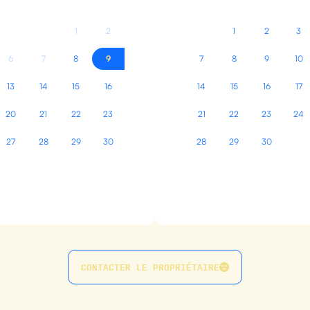
1
2
1
2
3
6
7
8
9
7
8
9
10
13
14
15
16
14
15
16
17
20
21
22
23
21
22
23
24
27
28
29
30
28
29
30
CONTACTER LE PROPRIÉTAIRE