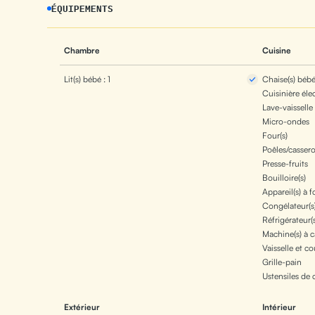
ÉQUIPEMENTS
Chambre
Cuisine
Lit(s) bébé : 1
Chaise(s) bébé 
Cuisinière éle
Lave-vaisselle
Micro-ondes
Four(s)
Poêles/cassero
Presse-fruits
Bouilloire(s)
Appareil(s) à 
Congélateur(s
Réfrigérateur(s
Machine(s) à c
Vaisselle et co
Grille-pain
Ustensiles de 
Extérieur
Intérieur