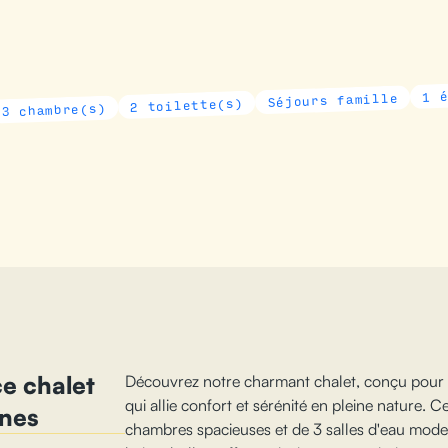
1 étage(s)
Séjours famille
2 toilette(s)
e(s)
e chalet
Découvrez notre charmant chalet, conçu pour a
qui allie confort et sérénité en pleine nature.
nnes
chambres spacieuses et de 3 salles d'eau mode