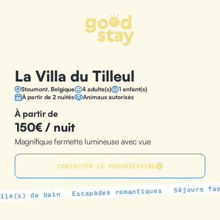
Panneau de gestion des cookies
La Villa du Tilleul
Stoumont, Belgique
4 adulte(s)
1 enfant(s)
À partir de 2 nuités
Animaux autorisés
À partir de
150€ / nuit
Magnifique fermette lumineuse avec vue
CONTACTER LE PROPRIÉTAIRE
Séjours famill
Escapades romantiques
(s) de bain